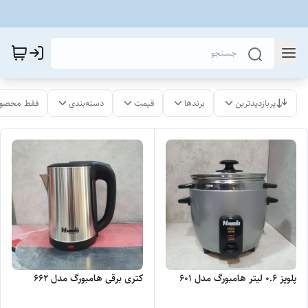
پربازدیدترین
برندها
قیمت
دسته‌بندی
فقط محصول
پلوپز 0.6 لیتر هامبورگ مدل 601
کتری برقی هامبورگ مدل 662