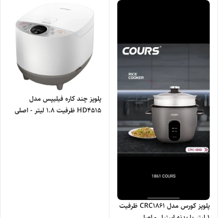
پلوپز چند کاره فیلیپس مدل
HD4515 ظرفیت ۱.۸ لیتر - اصلی
پلوپز کورس مدل CRC1861 ظرفیت
۱ لیتر با بدنه استیل - اصلی