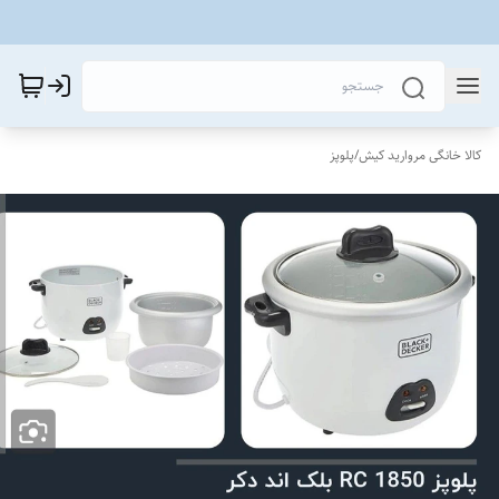
کالا خانگی مروارید کیش
/
پلوپز