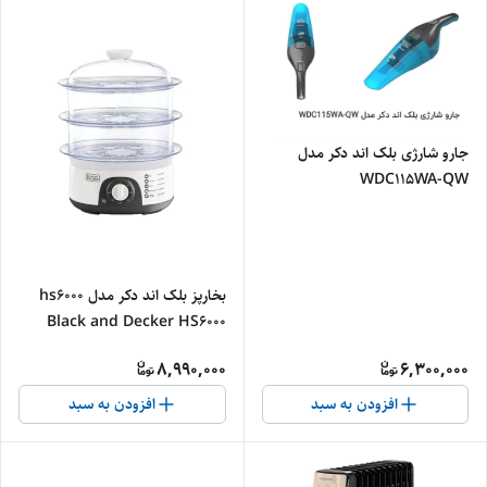
جارو شارژی بلک اند دکر مدل
WDC115WA-QW
بخارپز بلک اند دکر مدل hs6000
Black and Decker HS6000
8,990,000
6,300,000
افزودن به سبد
افزودن به سبد