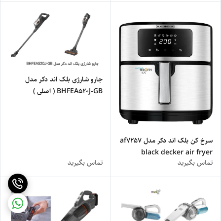
Digital Air Fryer
جارو شارژی بلک اند دکر مدل
BHFEA520J-GB ( اصلی )
سرخ کن بلک اند دکر مدل af7257
black decker air fryer
تماس بگیرید
تماس بگیرید
af7257