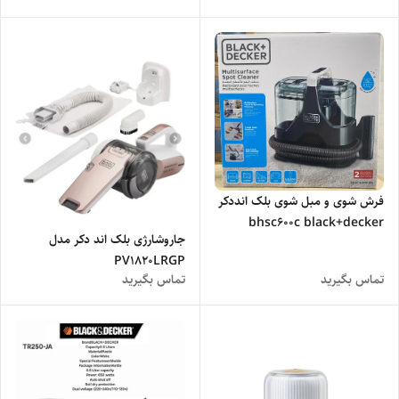
فرش شوی و مبل شوی بلک انددکر
bhsc600c black+decker
جاروشارژی بلک‌ اند‌ دکر مدل
multisurface spot cleaner
PV1820LRGP
bhsc600c
تماس بگیرید
تماس بگیرید