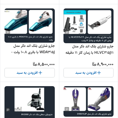
جارو شارژی بلک اند دکر مدل
جارو شارژی بلک اند دکر مدل
WDA315J با باتری ۱۰.۸ ولت -
HLVC315J11 با زمان کار ۱۱ دقیقه
اصلی
و ولتاژ ۱۲ ولت - اصلی
8,500,000
8,900,000
افزودن به سبد
افزودن به سبد