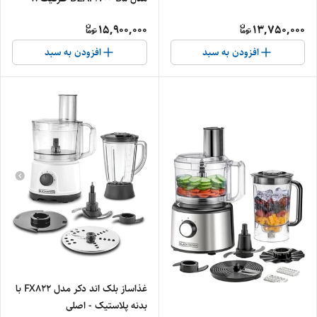
لیتری - اصلی
15,900,000
13,750,000
افزودن به سبد
افزودن به سبد
غذاساز بلک اند دکر مدل FX822 با
بدنه پلاستیک - اصلی