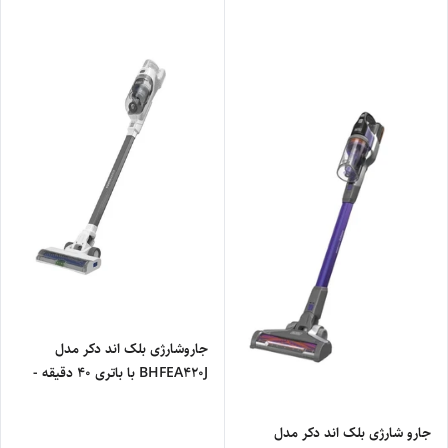
جاروشارژی بلک اند دکر مدل
BHFEA420J با باتری ۴۰ دقیقه -
اصلی
جارو شارژی بلک اند دکر مدل