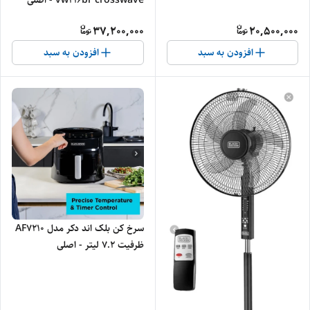
vw216br crosswave - اصلی
37,200,000
20,500,000
افزودن به سبد
افزودن به سبد
سرخ کن بلک اند دکر مدل AF7210
ظرفیت ۷.۲ لیتر - اصلی