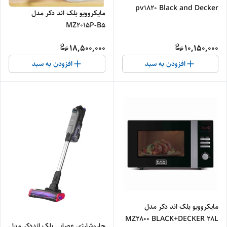
pv1820 Black and Decker
مایکروویو بلک اند دکر مدل
vacuum cleaner
MZ2015P-B5
18,500,000
10,150,000
افزودن به سبد
افزودن به سبد
مایکروویو بلک اند دکر مدل
MZ2800 BLACK+DECKER 28L
جاروشارژی عصایی بلک انددکر مدل