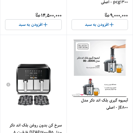
pcg1300 - اصلی
14,500,000
9,000,000
افزودن به سبد
افزودن به سبد
آبمیوه گیری بلک اند دکر مدل
JE800 - اصلی
سرخ کن بدون روغن بلک اند دکر
مدل DZAF1700-B5 ظرفیت 8