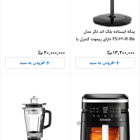
پنکه ایستاده بلک اند دکر مدل
FS1620R-B5 دارای ریموت کنترل با
۵ پره - اصلی
20,000,000
13,200,000
افزودن به سبد
افزودن به سبد