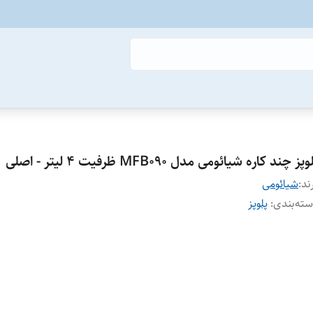
وپز چند کاره شیائومی مدل MFB090 ظرفیت ۴ لیتر - اصلی
ند:
شیائومی
ته‌بندی
:
پلوپز