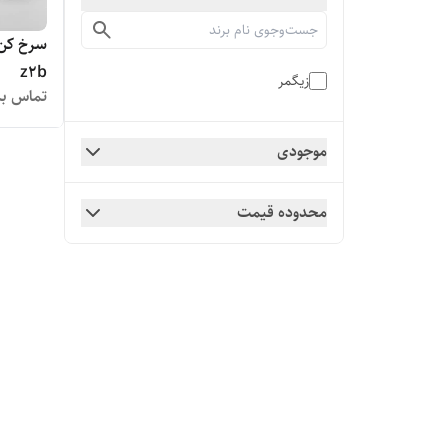
سرخ کن 
z2b
زیگمر
تماس بگ
موجودی
محدوده قیمت