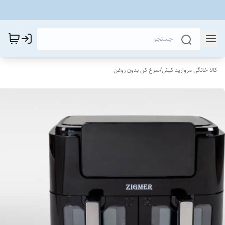
کالا خانگی مروارید کیش
/
سرخ کن بدون روغن