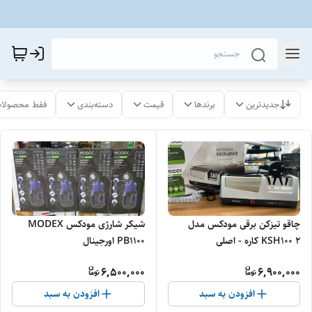
جدیدترین
برندها
قیمت
دسته‌بندی
فقط محصولات
چاقو تیزکن برقی مودکس مدل
شیکر شارژی مودکس MODEX
KSH100 ۲ کاره - اصلی
PB1100 اورجینال
6,500,000
6,900,000
افزودن به سبد
افزودن به سبد