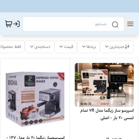
جدیدترین
برندها
قیمت
دسته‌بندی
فقط محصولات
اسپرسو ساز زیگما مدل 7R تمام
لمسی ۲۰ بار - اصلی
اسپرسوساز زیگما 20 بار مدل 147 -