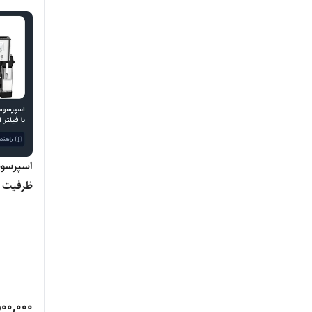
نیولند
هوم
یونیک لایف
اصلی
00,000