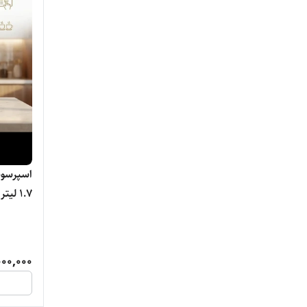
سنکور
فیلیپس
گوسونیک
لپرسو
لواک
۱.۷ لیتر با فیلتر آب - اصلی
مباشی
نوا
نیکای
00,000
نینجا