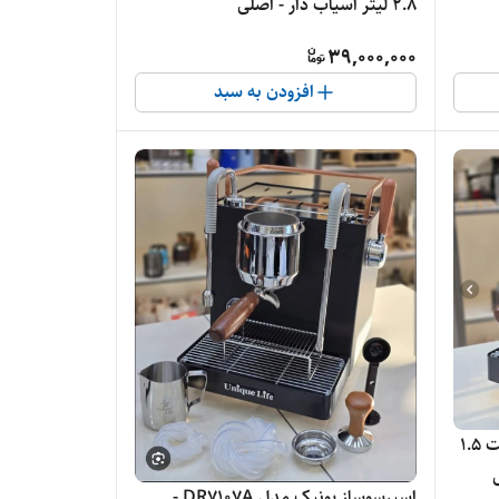
۲.۸ لیتر آسیاب دار - اصلی
39,000,000
افزودن به سبد
اسپرسوساز یونیک مدل 7110 ظرفیت ۱.۵
اسپرسوساز یونیک مدل DR7107A -