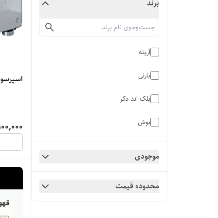
برند
آریته
بارنی
اسپرسوساز هو
بلک اند دکر
بوش
00,000
جیمیلای
موجودی
دلونگی
محدوده قیمت
زیگما
سان لیف