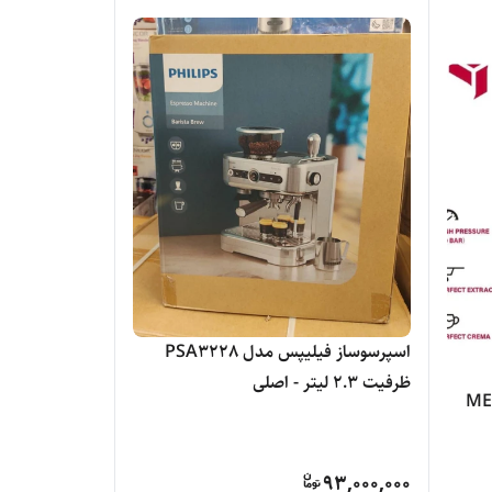
اسپرسوساز فیلیپس مدل PSA3228
ظرفیت ۲.۳ لیتر - اصلی
ME-EC250
93,000,000