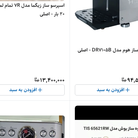
اسپرسو ساز زیگما مدل R
۲۰ بار - اصلی
م مدل DR7105B - اصلی
13,400,000
94,5
افزودن به سبد
افزودن به سبد