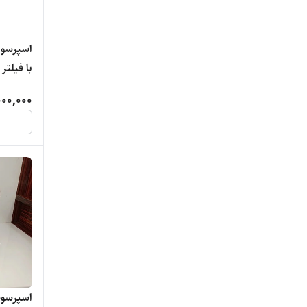
با فیلتر
000,000