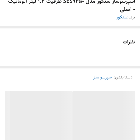
اسپرسوساز سنکور مدل SES9350 ظرفیت ۱.۳ لیتر اتوماتیک
- اصلی
برند:
سنکور
نظرات
دسته‌بندی
:
اسپرسو ساز