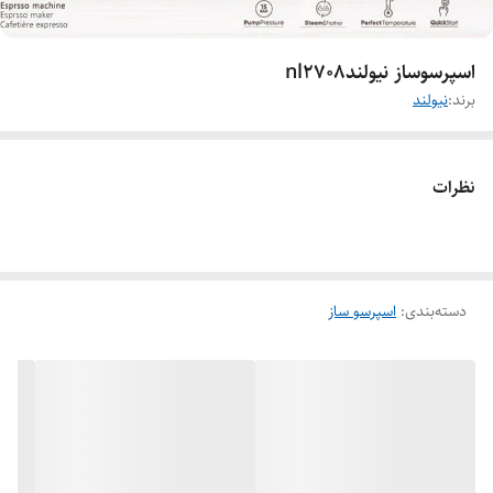
اسپرسوساز نیولندnl2708
برند:
نیولند
نظرات
دسته‌بندی
:
اسپرسو ساز