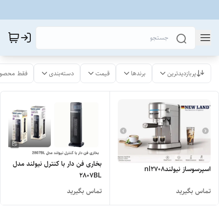
پربازدیدترین
برندها
قیمت
دسته‌بندی
فقط محصول
بخاری فن دار با کنترل نیولند مدل
اسپرسوساز نیولندnl2708
2807BL
تماس بگیرید
تماس بگیرید