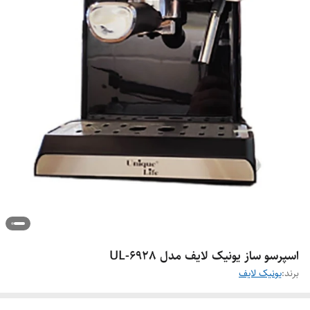
اسپرسو ساز یونیک لایف مدل UL-6928
برند:
یونیک لایف