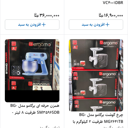
VC4001DBR
36,000,000
16,900,000
افزودن به سبد
افزودن به سبد
همزن حرفه ای برگامو مدل BG-
SM3596SDB ظرفیت ۸ لیتر -
چرخ گوشت برگامو مدل BG-
اصلی
MG2641TB ظرفیت ۲ کیلوگرم با
تماس بگیرید
تماس بگیرید