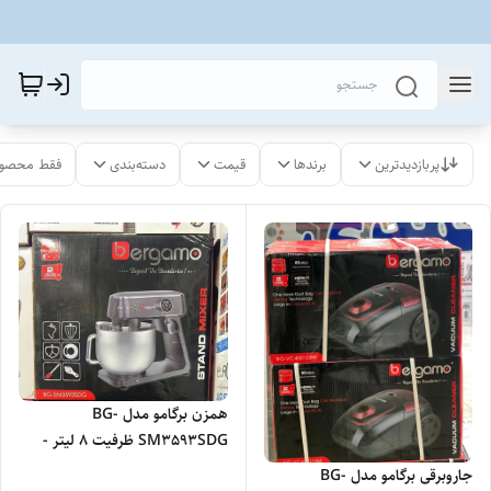
پربازدیدترین
برندها
قیمت
دسته‌بندی
فقط محصول
همزن برگامو مدل BG-
SM3593SDG ظرفیت ۸ لیتر -
اصلی
جاروبرقی برگامو مدل BG-