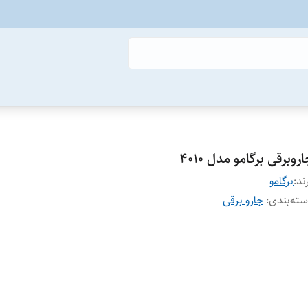
روبرقی برگامو مدل 4010
ند:
برگامو
ته‌بندی
:
جارو برقی