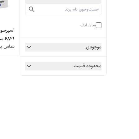
سان لیف
6821 سان لیف - اصلی
تماس بگ
موجودی
محدوده قیمت