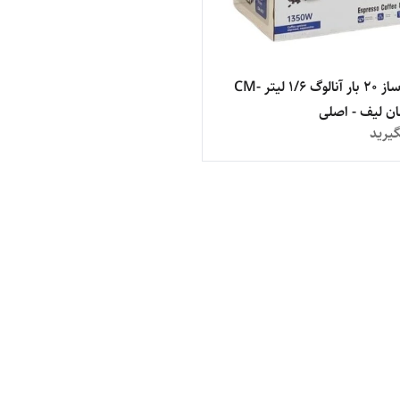
اسپرسوساز 20 بار آنالوگ 1/6 لیتر CM-
یرید