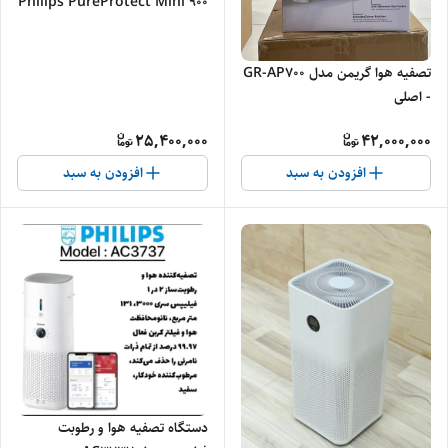
Philips PureProtect Mini 900
Series سری AC0920/10 - اصلی
تصفیه هوا گریمن مدل GR-AP700
- اصلی
25,400,000
42,000,000
افزودن به سبد
افزودن به سبد
دستگاه تصفیه هوا و رطوبت