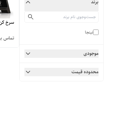
برند
سرخ کن گری
نینجا
تماس بگ
موجودی
محدوده قیمت