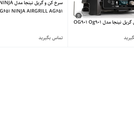
سرخ کن و گریل نینجا مدل INJA
G651 NINJA AIRGRILL AG651
ل نینجا مدل OG901 Og901
یرید
تماس بگیرید