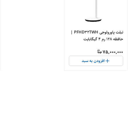
تبلت پاورولوجی PFHD32TWH |
حافظه 128 رم 4 گیگابایت
Powerology PFHD32TWH
75,000,000
128/4 GB
افزودن به سبد