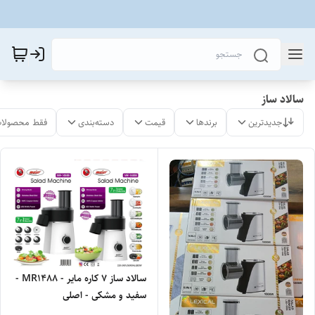
سالاد ساز
جدیدترین
برندها
قیمت
دسته‌بندی
فقط محصولات
سالاد ساز ۷ کاره مایر - MR1488 -
سفید و مشکی - اصلی