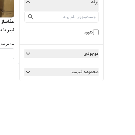
برند
لیتر با 
کنوود
800,000
موجودی
محدوده قیمت