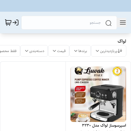
لواک
پربازدیدترین
برندها
قیمت
دسته‌بندی
فقط محصول
اسپرسوساز لواک مدل 3230