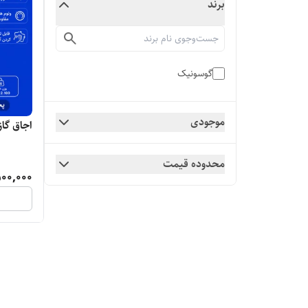
برند
گوسونیک
موجودی
اجاق گاز‌گو
محدوده قیمت
00,000