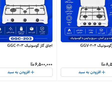
سونیک GGV-204
اجاق گاز گوسونیک GGC-203
6,500,000
8,5
افزودن به سبد
افزودن به سبد