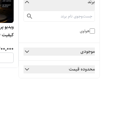
برند
هواوی
کیفیت UHD و شدت نور ۸۰۰۰ لومن
00,000
موجودی
محدوده قیمت