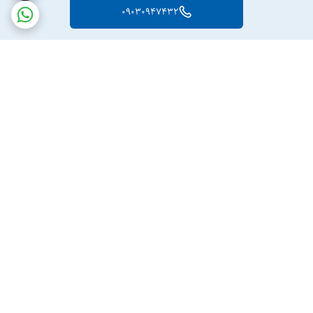
09030947432
برگشت به بالا
ارسال ویژه
پشتیبانی ۲۴ ساعته