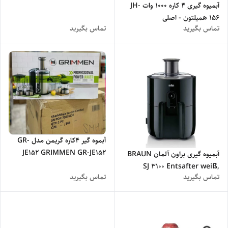
آبمیوه گیری 4 کاره 1000 وات JH-
156 همیلتون - اصلی
تماس بگیرید
تماس بگیرید
آبموه گیر 4کاره گریمن مدل GR-
JE152 GRIMMEN GR-JE152
آبمیوه گیری براون آلمان BRAUN
SJ 3100 Entsafter weiß,
تماس بگیرید
تماس بگیرید
Farbe Weiß - اصلی