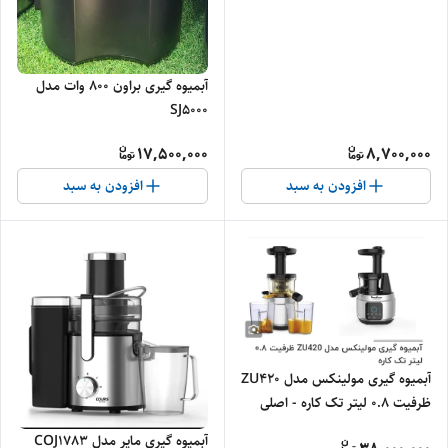
آبمیوه گیری براون 800 وات مدل
SJ5000
17,500,000
8,700,000
افزودن به سبد
افزودن به سبد
آبمیوه گیری مولینکس مدل ZU420
ظرفیت ۰.۸ لیتر تک کاره - اصلی
آبمیوه گیری مایر مدل COJ1783