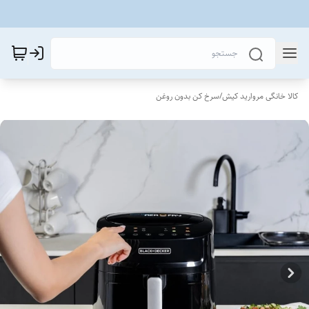
کالا خانگی مروارید کیش
/
سرخ کن بدون روغن