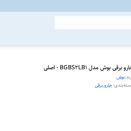
رو برقی بوش مدل BGBS2LB1 - اصلی
ند:
بوش
ته‌بندی
:
جارو برقی