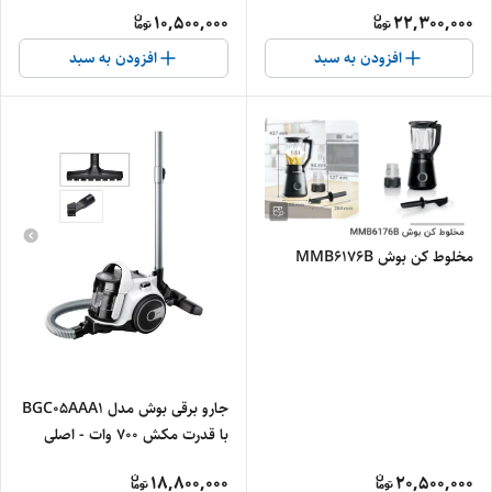
10,500,000
22,300,000
افزودن به سبد
افزودن به سبد
مخلوط کن بوش MMB6176B
جارو برقی بوش مدل BGC05AAA1
با قدرت مکش ۷۰۰ وات - اصلی
18,800,000
20,500,000