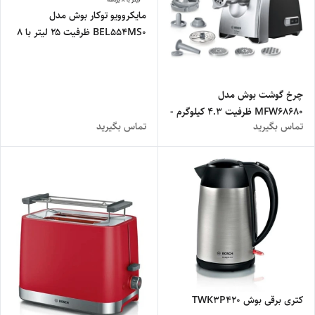
مایکروویو توکار بوش مدل
BEL554MS0 ظرفیت ۲۵ لیتر با ۸
برنامه - اصلی
چرخ گوشت بوش مدل
MFW68680 ظرفیت ۴.۳ کیلوگرم -
تماس بگیرید
تماس بگیرید
اصلی
کتری برقی بوش TWK3P420