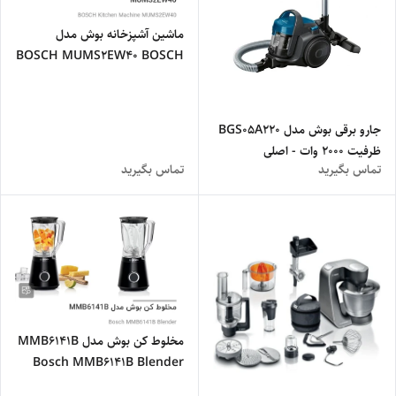
ماشین آشپزخانه بوش مدل
BOSCH MUMS2EW40 BOSCH
Kitchen Machine
MUMS2EW40
جارو برقی بوش مدل BGS05A220
ظرفیت ۲۰۰۰ وات - اصلی
تماس بگیرید
تماس بگیرید
مخلوط کن بوش مدل MMB6141B
Bosch MMB6141B Blender