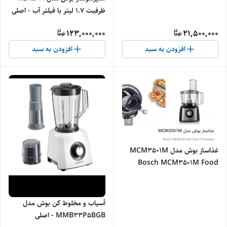
ظرفیت ۱.۷ لیتر با فیلتر آب - اصلی
123,000,000
21,500,000
افزودن به سبد
افزودن به سبد
غذاساز بوش مدل MCM3501M
Bosch MCM3501M Food
Processor
آسیاب و مخلوط کن بوش مدل
MMB33P5BGB - اصلی