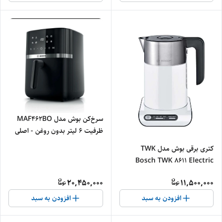
سرخ‌کن بوش مدل MAF462BO
ظرفیت ۶ لیتر بدون روغن - اصلی
کتری برقی بوش مدل TWK
Bosch TWK 8611 Electric
Kettle
20,450,000
11,500,000
افزودن به سبد
افزودن به سبد