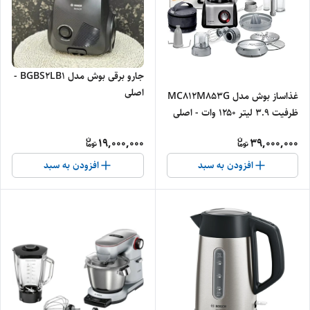
جارو برقی بوش مدل BGBS2LB1 -
اصلی
غذاساز بوش مدل MC812M853G
ظرفیت ۳.۹ لیتر ۱۲۵۰ وات - اصلی
19,000,000
39,000,000
افزودن به سبد
افزودن به سبد