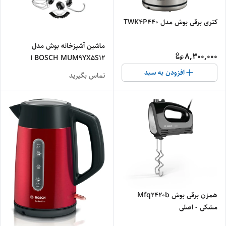
کتری برقی بوش مدل TWK4P440
ماشین آشپزخانه بوش مدل
8,300,000
BOSCH MUM9YX5S12 ا
BOSCH Kitchen Machine
افزودن به سبد
تماس بگیرید
MUM9YX5S12
همزن برقی بوش Mfq2420b
مشکی - اصلی