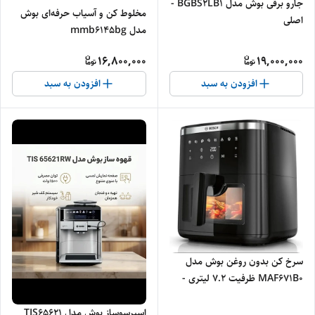
جارو برقی بوش مدل BGBS2LB1 -
مخلوط کن و آسیاب حرفه‌ای بوش
اصلی
مدل mmb6145bg
16,800,000
19,000,000
افزودن به سبد
افزودن به سبد
سرخ کن بدون روغن بوش مدل
MAF671B0 ظرفیت 7.2 لیتری -
اصلی
اسپرسوساز بوش مدل TIS65621