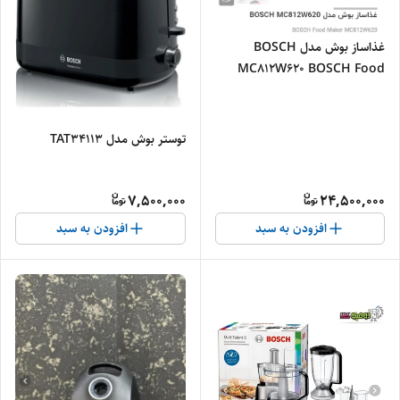
غذاساز بوش مدل BOSCH
MC812W620 BOSCH Food
Maker MC812W620
توستر بوش مدل TAT34113
7,500,000
24,500,000
افزودن به سبد
افزودن به سبد