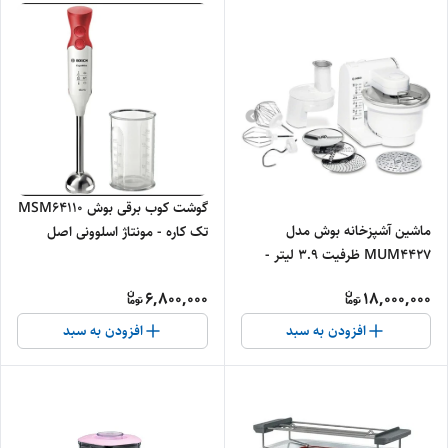
گوشت کوب برقی بوش MSM64110
ماشین آشپزخانه بوش مدل
تک کاره - مونتاژ اسلوونی اصل
MUM4427 ظرفیت ۳.۹ لیتر -
اصلی
6,800,000
18,000,000
افزودن به سبد
افزودن به سبد