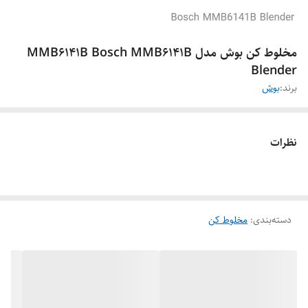
مخلوط کن بوش مدل MMB6141B Bosch MMB6141B
Blender
برند:
بوش
نظرات
دسته‌بندی
:
مخلوط کن