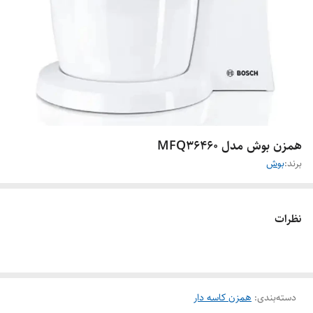
همزن بوش مدل MFQ36460
برند:
بوش
نظرات
دسته‌بندی
:
همزن کاسه دار