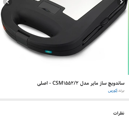
ساندویچ ساز مایر مدل CSM1552/۲ - اصلی
برند:
کورس
نظرات