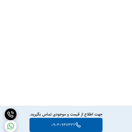
جهت اطلاع از قیمت و موجودی تماس بگیرید.
09030947432