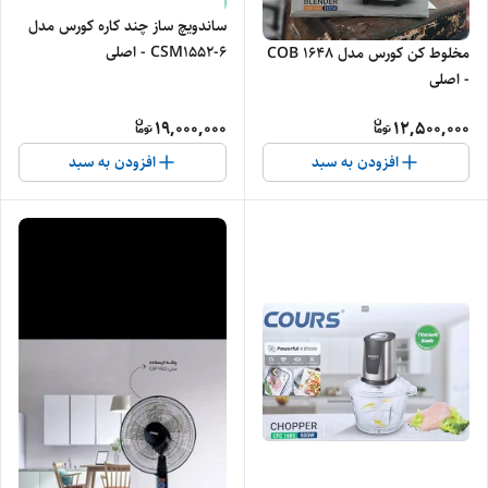
ساندویچ ساز چند کاره کورس مدل
CSM1552-6 - اصلی
مخلوط کن کورس مدل COB 1648
- اصلی
19,000,000
12,500,000
افزودن به سبد
افزودن به سبد