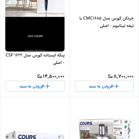
خردکن کورس مدل CMC1685 با
تیغه تیتانیوم - اصلی
پنکه ایستاده کورس مدل CSF 1622
- اصلی
14,500,000
8,700,000
افزودن به سبد
افزودن به سبد