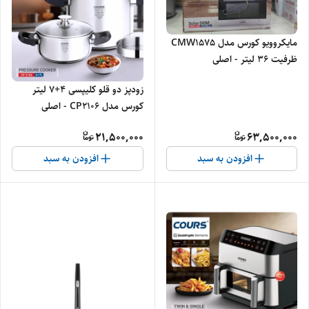
مایکروویو کورس مدل CMW1575
ظرفیت ۳۶ لیتر - اصلی
زودپز دو قلو کلیپسی 4+7 لیتر
کورس مدل CP2106 - اصلی
21,500,000
63,500,000
افزودن به سبد
افزودن به سبد