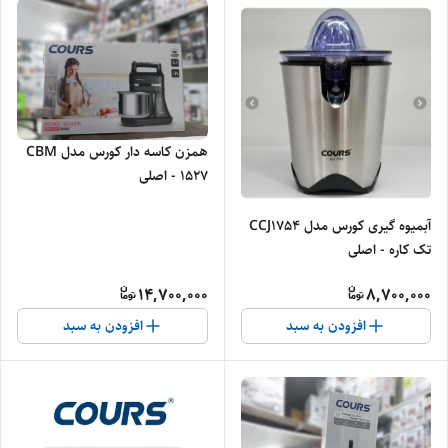
همزن کاسه دار کورس مدل CBM
1527 - اصلی
آبمیوه گیری کورس مدل CCJ1754
تک کاره - اصلی
14,700,000
8,700,000
افزودن به سبد
افزودن به سبد