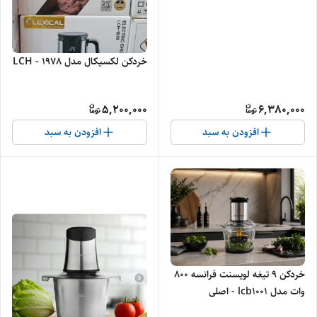
خردکن لکسیکال مدل LCH - 1978
5,200,000
6,380,000
افزودن به سبد
افزودن به سبد
خردکن 9 تیغه لویسنت فرانسه 800
وات مدل lcb1001 - اصلی