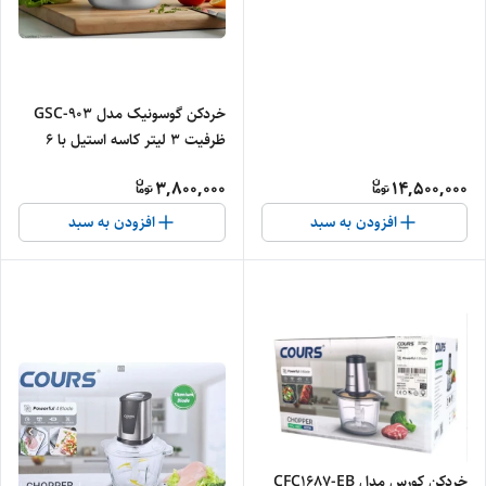
خردکن گوسونیک مدل GSC-903
ظرفیت ۳ لیتر کاسه استیل با ۶
تیغه - اصلی
3,800,000
14,500,000
افزودن به سبد
افزودن به سبد
خردکن کورس مدل CFC1687-EB