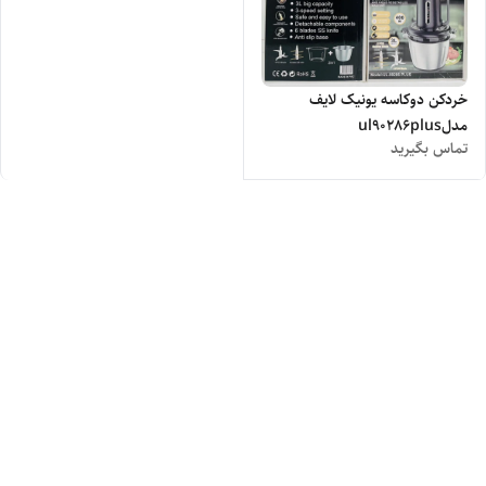
خردکن دوکاسه یونیک لایف
مدلul90286plus
تماس بگیرید