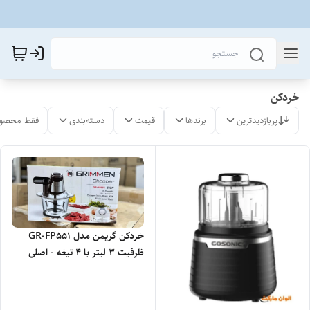
خردکن
پربازدیدترین
برندها
قیمت
دسته‌بندی
فقط محصول
خردکن گریمن مدل GR-FP551
ظرفیت ۳ لیتر با ۴ تیغه - اصلی