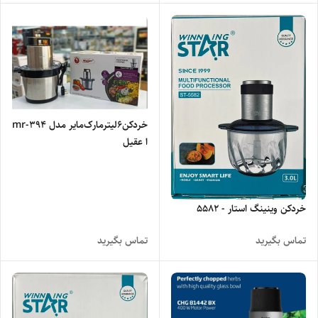
خرد‌کن6لیترمارک‌مایر مدل mr-394
ا عقیل
خردکن وینینگ استار - 5582
تماس بگیرید
تماس بگیرید