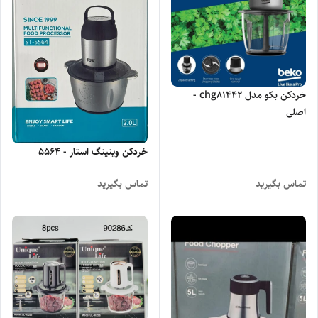
خردکن بکو مدل chg81442 -
اصلی
خردکن وینینگ استار - 5564
تماس بگیرید
تماس بگیرید