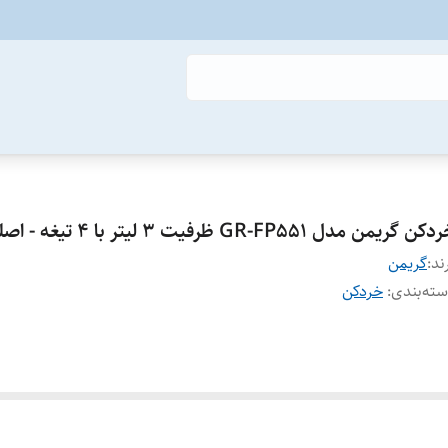
کن گریمن مدل GR-FP551 ظرفیت ۳ لیتر با ۴ تیغه - اصلی
ند:
گریمن
ته‌بندی
:
خردکن