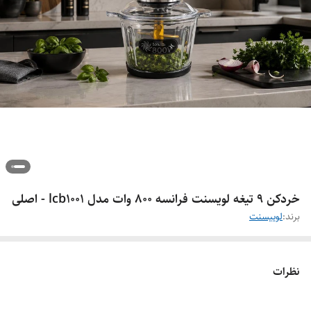
خردکن 9 تیغه لویسنت فرانسه 800 وات مدل lcb1001 - اصلی
برند:
لوییسنت
نظرات