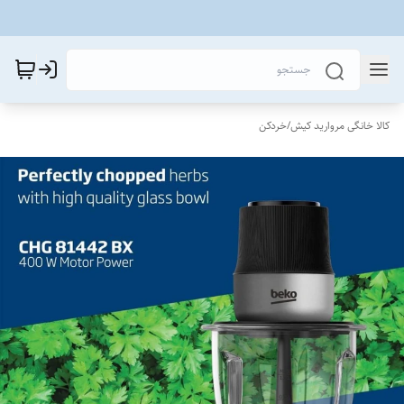
کالا خانگی مروارید کیش
/
خردکن