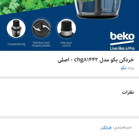
خردکن بکو مدل chg81442 - اصلی
برند:
بکو
نظرات
دسته‌بندی
:
خردکن