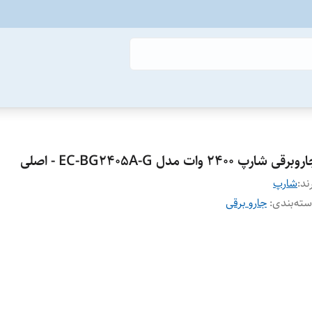
برقی شارپ 2400 وات مدل EC-BG2405A-G - اصلی
ند:
شارپ
ته‌بندی
:
جارو برقی