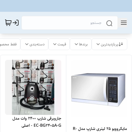
پربازدیدترین
برندها
قیمت
دسته‌بندی
فقط محصول
جاروبرقی شارپ 2400 وات مدل
EC-BG2405A-G - اصلی
مایکروویو 25 لیتری شارپ مدل R-