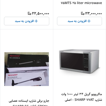
75MTS 25 liter microwave
of Sharp brand R-75MTS
22,500,000
23,000,000
افزودن به سبد
افزودن به سبد
ماکروویو گریل 34 لیتر 1000 وات
شارپ SHARP 77AT - اصلی
جارو برقی شارپ ایستاده عصایی