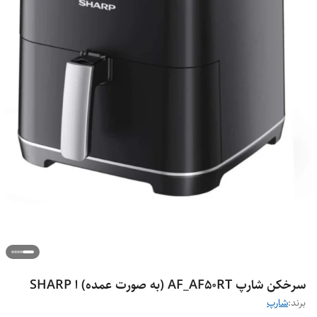
سرخکن شارپ AF_AF50RT (به صورت عمده) ا SHARP
برند:
شارپ