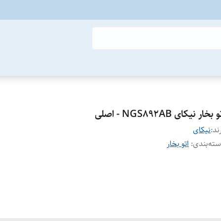
 بخار نیکای NGS892AB - اصلی
ند:
نیکای
ته‌بندی
:
اتو بخار