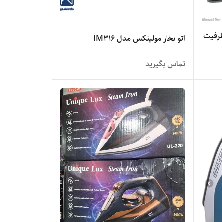
 گوسونیک مدل GSI-297 ظرفیت
اتو بخار مولینکس مدل IM316
تماس بگیرید