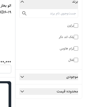
برند
اتو بخا
KD6019 ظرفیت ۲.۱ لیتر - اص
براون
بلک اند دکر
ترام هاوس
تفال
000,000
دی اس پی
موجودی
گریمن
محدوده قیمت
گوسونیک
مایر