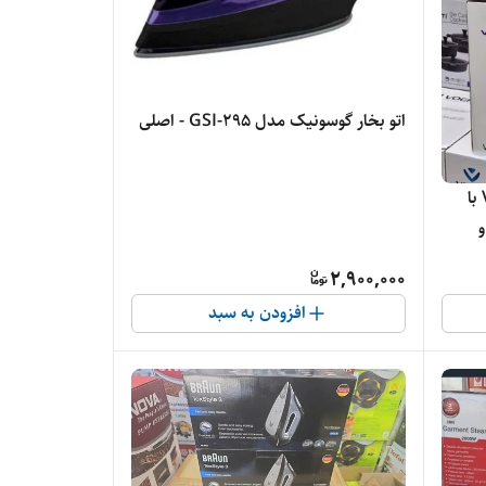
اتو بخار گوسونیک مدل GSI-295 - اصلی
اتو بخار ایستاده وگاتی مدل VE256 با
و
2,900,000
افزودن به سبد