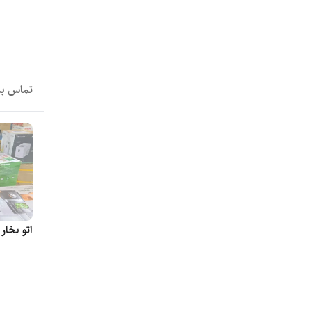
تماس بگ
اتو بخار براون