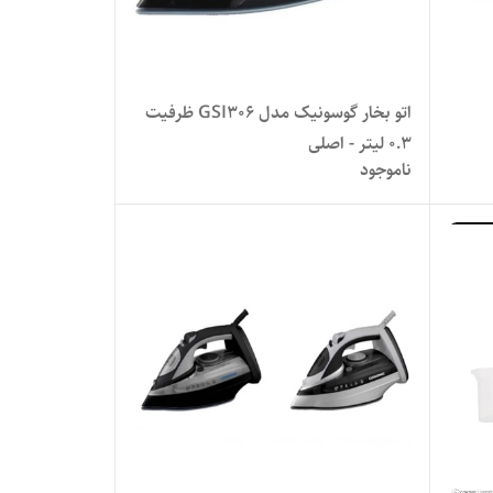
اتو بخار گوسونیک مدل GSI306 ظرفیت
۰.۳ لیتر - اصلی
ناموجود