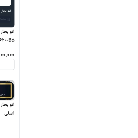
مولینکس
نیکای
اتو بخار
GST1620-B5
وگاتی
000,000
یونیک لوکس
اصلی