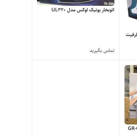
اتوبخار یونیک لوکس مدل UL320
بلک اند دکر مدل X2150 ظرفیت
تماس بگیرید
 مدل GR-GS206