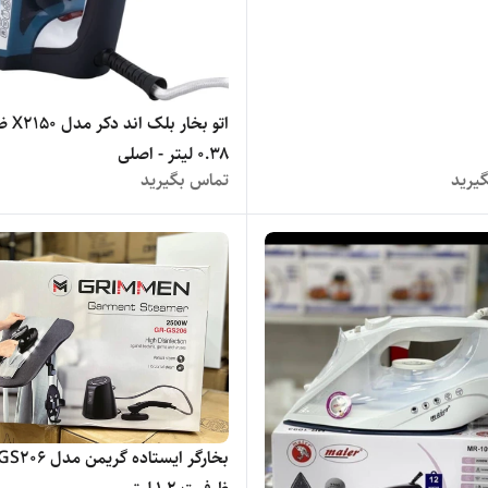
اتو بخار 
۰.۳۸ لیتر - اصلی
یرید
تماس بگیرید
بخارگر ایستاده گریمن