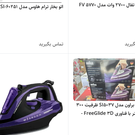
ات مدل FV 5770
اتو بخار ترام هاوس مدل SI-60251
یرید
تماس بگیرید
اتو بخار براون مدل SI5037 ظرفیت ۳۰۰
میلی لیتر با فناوری FreeGlide 3D -