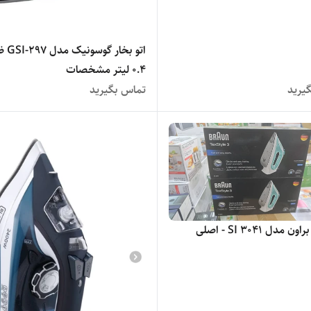
اتو بخار
۰.۴ لیتر مشخصات
یرید
تماس بگیرید
 مدل SI 3041 - اصلی