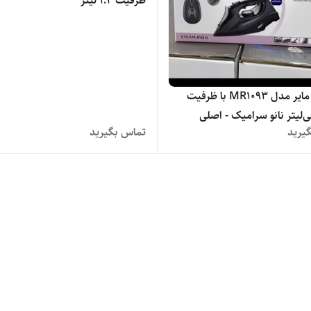
ظرفیت ۱.۲ لیتر
اتو بخار مایر مدل MR1093 با ظرفیت
یرید
تماس بگیرید