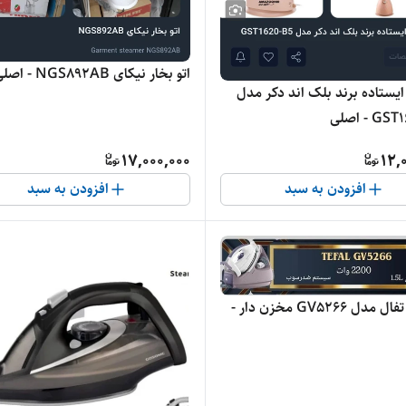
اتو بخار نیکای NGS892AB - اصلی
 ایستاده برند بلک اند دکر مدل
 - اصلی
17,000,000
12,
افزودن به سبد
افزودن به سبد
اتو بخار تفال مدل GV5266 مخزن دار -