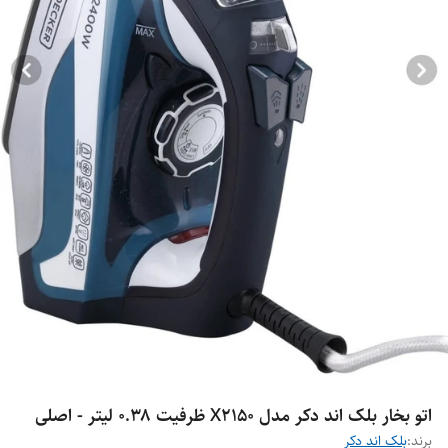
اتو بخار بلک اند دکر مدل X2150 ظرفیت ۰.۳۸ لیتر - اصلی
برند:
بلک اند دکر