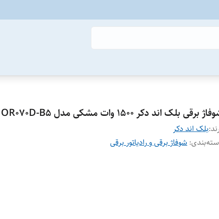
اژ برقی بلک اند دکر 1500 وات مشکی مدل OR070D-B5 - اصلی
ند:
بلک اند دکر
ته‌بندی
:
شوفاژ برقی و رادیاتور برقی