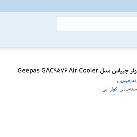
ر جیپاس مدل Geepas GAC9576 Air Cooler
ند:
جیپاس
ته‌بندی
:
کولر آبی