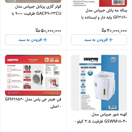
کولر گازی پرتابل جیپاس مدل
پنکه مه پاش جیپاس مدل
GACP9023CU ظرفیت ۹۰۰۰ با
GF21160 پایه دار و ایستاده با
ریموت
ریموت ۵ پره - اصلی
50,000,000
20,000,000
افزودن به سبد
افزودن به سبد
فن هیتر جی پاس مدل GFH28520
- اصلی
کهنه شور جیپاس مدل
GSWM18040 ظرفیت ۳.۵ کیلو -
اصلی