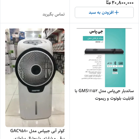
20,800,000
افزودن به سبد
تماس بگیرید
ساندبار جی‌پاس مدل GMS11152 با
قابلیت بلوتوث و ریموت
کولر آبی جیپاس مدل GAC9580
برقی و شارژی با پوشال سلولزی