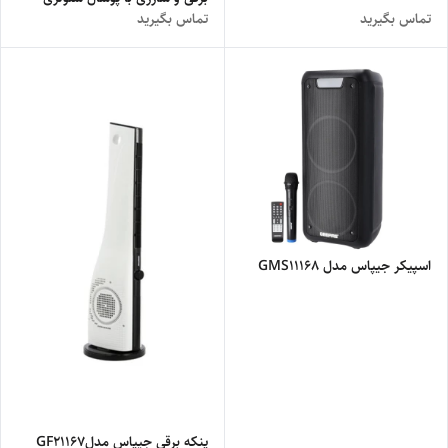
تماس بگیرید
تماس بگیرید
اسپیکر جیپاس مدل GMS11168
پنکه برقی جیپاس مدلGF21167