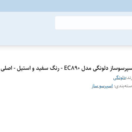
رسوساز دلونگی مدل EC890 - رنگ سفید و استیل - اصلی
ند:
دلونگی
ته‌بندی
:
اسپرسو ساز