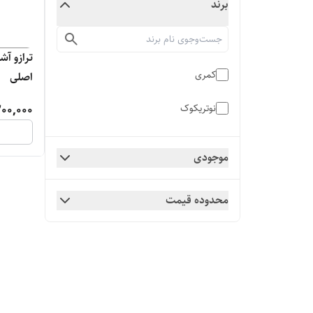
برند
کمری
اصلی
00,000
نوتریکوک
موجودی
محدوده قیمت