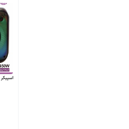
اسپیکر مایر م