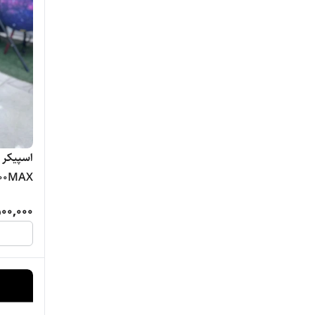
هوپ استار
M8800MAX
00,000