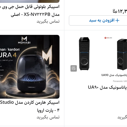
اسپیکر بلوتوثی قابل حمل جی وی 
12,3
مدل XS-N7222PB - اصلی
افزودن به سبد
تماس بگیرید
اناسونیک مدل UA90
اسپیکر هارمن کاردن 
4 - پارت اروپا
یرید
تماس بگیرید