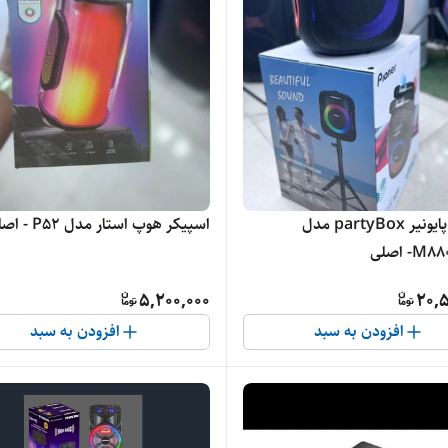
اسپیکر پایونیر partyBox مدل
اسپیکر هوپ استار مدل P52 - اصلی
- اصلی
5,200,000
20,5
افزودن به سبد
افزودن به سبد