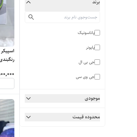
برند
پاناسونیک
پایونر
رنگبندی
جی بی ال
500,000
جی وی سی
سامسونگ
موجودی
مایر
محدوده قیمت
نیکای
هارمن کاردن